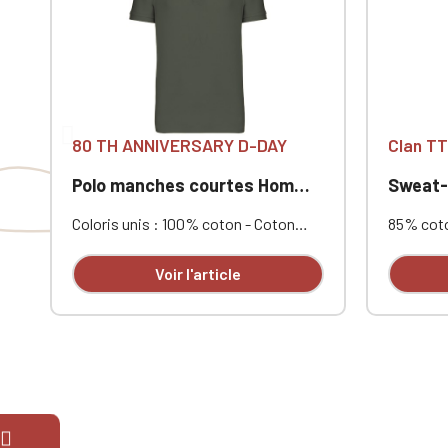
80 TH ANNIVERSARY D-DAY
Clan TT
Polo manches courtes Homme 80th Anniversary
Coloris unis : 100% coton - Coton
85% coto
peigné maille piquée. Col en bord-
recyclé 
côte. Bande de propreté encolure et
extérieu
Voir l'article
fentes côté contrastée. Finition
gratté 3 
double aiguille bas de vêtement. Patte
droite. 
de boutonnage col 3 boutons. Bord-
zippée n
côte bas de manchePersonnalisé en
1x1 mont
broderie à l'unité
meilleur
et de vê
jersey to
lune inté
broderie 