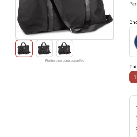
Per
Cho
Tai
T