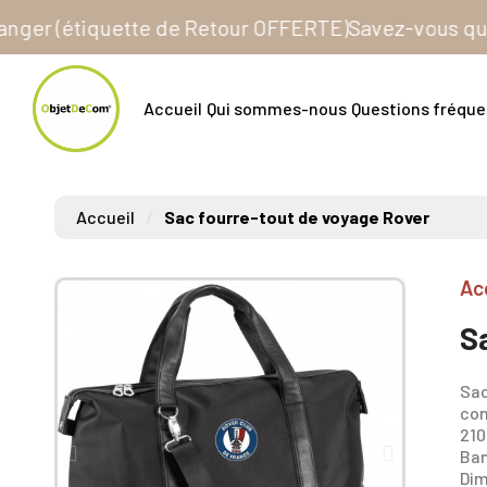
 (étiquette de Retour OFFERTE)
Savez-vous que tous 
Accueil
Qui sommes-nous
Questions fréqu
Accueil
Sac fourre-tout de voyage Rover
Ac
S
Sac
con
210
Ban
Dim