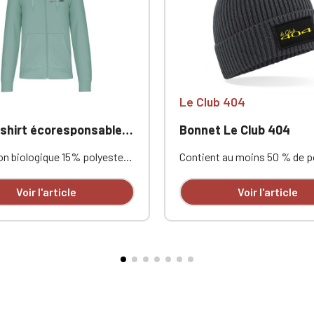
Le Club 404
Sweat-shirt écoresponsable zippé à capuche homme Audi
Bonnet Le Club 404
n biologique 15% polyester
Contient au moins 50 % de p
post-consumer. Surface
recyclé | Polyester recyclé fa
re 100% coton. Molleton
partir de 100 % rPET, l'équiva
Voir l'article
Voir l'article
fils LSF. Coton peigné. Coupe
d'environ 1,5 bouteille post-
Poches kangourou. Fermeture
consommation | Maille côtelée
ylon ton sur ton. Bord-côte
simple couchePersonnalisé 
age tubulaire pour une
broderie à l'unité
e finition au bas de manches
tement. Bande de propreté
n sur ton et finition demi-
rieur colPersonnalisé en
à l'unité