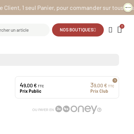
t, 1 seul Panier, pour commander sur tous nos sites
NOS BOUTIQUES
?
4
3
9,00 €
9,00 €
TTC
TTC
Prix Public
Prix Club
OU PAYER EN