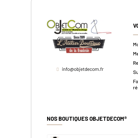
V
M
M
Re
info@objetdecom.fr
S
Fo
ré
NOS BOUTIQUES OBJETDECOM®