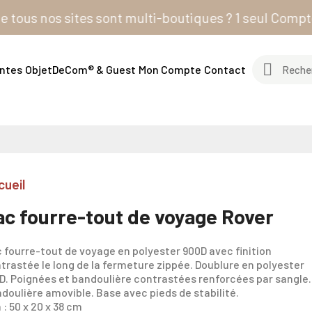
nos sites sont multi-boutiques ? 1 seul Compte Clien
entes
ObjetDeCom® & Guest
Mon Compte
Contact
cueil
ac fourre-tout de voyage Rover
 fourre-tout de voyage en polyester 900D avec finition
trastée le long de la fermeture zippée. Doublure en polyester
D. Poignées et bandoulière contrastées renforcées par sangle.
doulière amovible. Base avec pieds de stabilité.
 : 50 x 20 x 38 cm