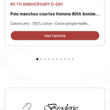
80 TH ANNIVERSARY D-DAY
Polo manches courtes Homme 80th Anniversary
Coloris unis : 100% coton - Coton peigné maille
piquée. Col en bord-côte. Bande de propreté encolure
et fentes côté contrastée. Finition double aiguille bas
Voir l'article
de vêtement. Patte de boutonnage col 3 boutons.
Bord-côte bas de manchePersonnalisé en broderie à
l'unité