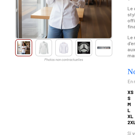
Le 
sty
off
fin
Le 
d'e
aux
ma
No
En 
XS
S
M
L
XL
2X
Si v