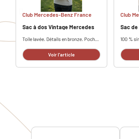
Club Mercedes-Benz France
Club M
Sac à dos Vintage Mercedes
Sac de
Toile lavée. Détails en bronze. Poche
100 % sim
frontale zippée. Poche interne
polyester
zippée. Fond matelassé. Fermeture
zippée. 
Voir l'article
par cordon de serrage. Bandoulières
poches i
matelassées ajustables. Poignée de
ajustable
transport. Dimensions : 36 cm x 30
20 cm. P
cm x 16 cmPersonnalisé en broderie à
l'unité
l'unité