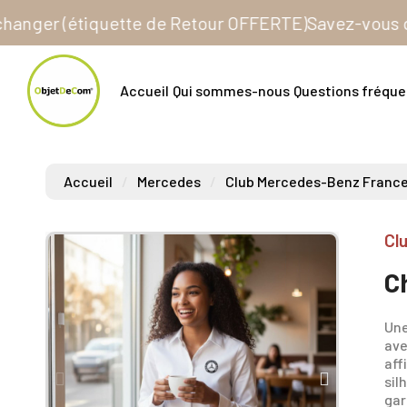
r (étiquette de Retour OFFERTE)
Savez-vous que tous
Accueil
Qui sommes-nous
Questions fréqu
Accueil
Mercedes
Club Mercedes-Benz Franc
Cl
C
Une
ave
aff
sil
gar