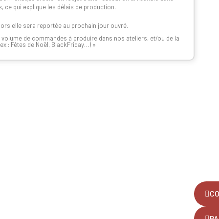
s, ce qui explique les délais de production.
lors elle sera reportée au prochain jour ouvré.
n du volume de commandes à produire dans nos ateliers, et/ou de la
x : Fêtes de Noël, BlackFriday…) »
CO
PA