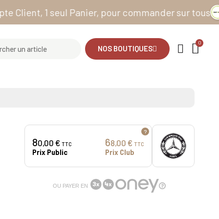
nt, 1 seul Panier, pour commander sur tous nos site
NOS BOUTIQUES
?
8
6
0,00 €
8,00 €
TTC
TTC
Prix Public
Prix Club
OU PAYER EN