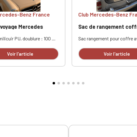
ercedes-Benz France
Club Mercedes-Benz Fr
 voyage Mercedes
ilicuir PU, doublure : 100 %
Sac rangement pour coffre a
 recyclé. Poche intérieure
en polyester 600D, 1 grand
Poche avant zippée. Deux
compartiment pliant avec f
Voir l'article
Voir l'article
ntérieures. Bandoulière
élastique et rabat zippé, poc
 et amovible. Dim : 48 x 28 x
œillets métalliques sur côtés
ersonnalisé en broderie à
Dimensions : 33 cm x 30 cm 
cmPersonnalisé en broderie à