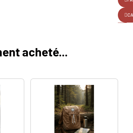
CA
ment acheté...