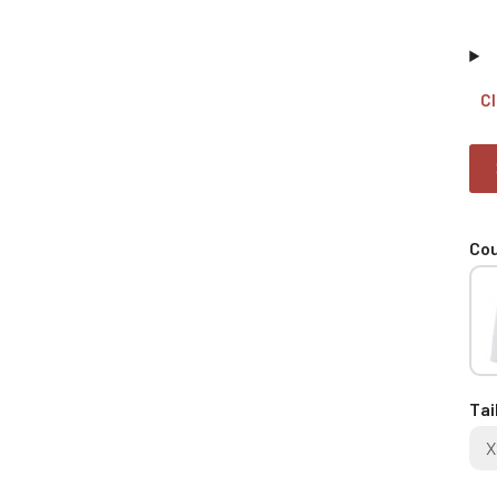
Cl
Cou
Tai
X