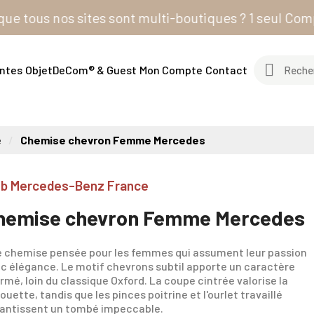
 nos sites sont multi-boutiques ? 1 seul Compte Clie
entes
ObjetDeCom® & Guest
Mon Compte
Contact
e
Chemise chevron Femme Mercedes
ub Mercedes-Benz France
hemise chevron Femme Mercedes
 chemise pensée pour les femmes qui assument leur passion
c élégance. Le motif chevrons subtil apporte un caractère
irmé, loin du classique Oxford. La coupe cintrée valorise la
houette, tandis que les pinces poitrine et l'ourlet travaillé
antissent un tombé impeccable.