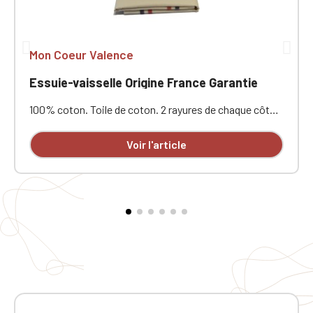
Mon Coeur Valence
Essuie-vaisselle Origine France Garantie
100% coton. Toile de coton. 2 rayures de chaque côté.
Étiquette tricolore servant de lien d'accrochage. Label
"Origine France Garantie - Produit en Bretagne".
Voir l'article
Recommandation pour un essuyage parfait : laissez
tremper 12 h dans l'eau froide, puis lavez 2 à 3 fois à
température recommandée. Dim : 82 x 48 cmBroderie
1 position