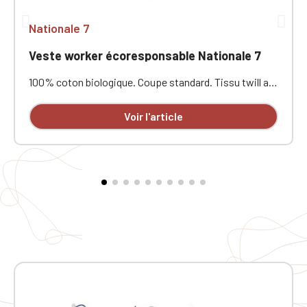
Nationale 7
Veste worker écoresponsable Nationale 7
100% coton biologique. Coupe standard. Tissu twill au
toucher effet peau de pêche. Fermeture patte de
boutonnage avec boutons en plastique recyclé effet
Voir l'article
corne. Poche poitrine plaquée côté cœur et deux
poches plaquées en bas de vêtement. Col avec pied de
col fantaisie. Doublure intérieure volante en haut de
vêtement avec patch de personnalisation en matière
principale et bride de suspension à l’intérieur du
vêtement. Poignet boutonné avec fente.
Empiècement dos. Ourlet simple surpiqûre bas de
vêtement. Vêtement lavé après montage : les couleurs
peuvent légèrement varier d’une pièce à
l’autre.Personnalisé en broderie à l'unité